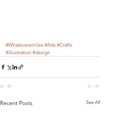
#Whateversmiles
#Arts
#Crafts
#illustration
#design
See All
Recent Posts