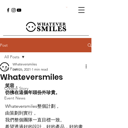
Post
All Posts
Whateversmiles
All Posts
Jan 26, 2021
1 min read
Whateversmiles
DIY Tutorial
笑容，
Creator Story
彷彿在這個年頭份外珍貴。
Event News
Whateversmiles整個計劃，
由策劃到實行，
我們整個團隊一直目標一致。
希望透過好的設計，好的產品，好的畫