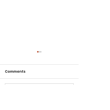
Comments
Write a comment...
Tam Mei Yi 最新系列作
「Jon Burger
品“Morning My Dear”
《芝麻街》-來
的藝術碰撞